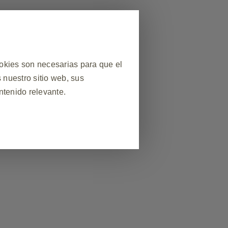
ookies son necesarias para que el
 nuestro sitio web, sus
ntenido relevante.
❮
te una visita al sitio web,
lgunas cookies se establecen en
ar tus preferencias de
 o alertarte sobre estas cookies,
na información personal