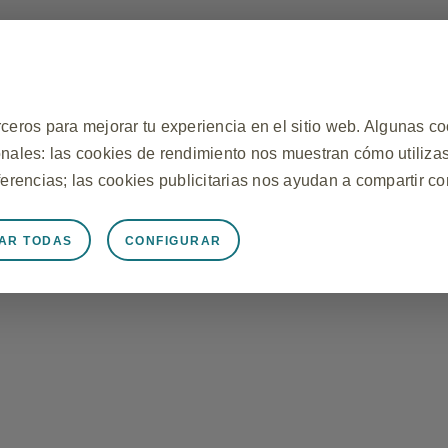
rceros para mejorar tu experiencia en el sitio web. Algunas c
onales: las cookies de rendimiento nos muestran cómo utilizas
ferencias; las cookies publicitarias nos ayudan a compartir co
AR TODAS
CONFIGURAR
lo más tarde.
rictamente necesarias
funcione adecuadamente, como almacenar datos de sesión duran
y etiquetas, y proteger la seguridad del sitio web. Además, a
r ti que equivalen a una solicitud de servicios, como configur
etar formularios. Puedes configurar tu navegador para bloquear
funcionarán correctamente. Estas cookies no almacenan ningu